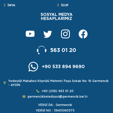
İNYA
İSOF
SOSYAL MEDYA
HESAPLARIMIZ
563 01 20
+90 533 894 9690
Yedieylül Mahallesi Köprülü Mehmet Paşa Sokak No: 16 Germencik
- AYDIN
+90 (256) 563 01 20
germencikbelediyesi@germencik.bel.tr
VERGİ DA :
Germencik
VERGİ NO :
3940060573