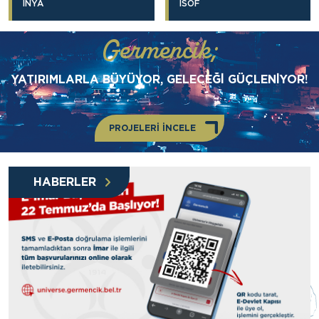
İNYA
İSOF
Germencik;
YATIRIMLARLA BÜYÜYOR, GELECEĞİ GÜÇLENİYOR!
PROJELERİ İNCELE
HABERLER