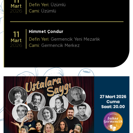
Defin Yeri:
Üzümlü
Mart
2026
Cami:
Üzümlü
Himmet Çondur
11
Defin Yeri:
Germencik Yeni Mezarlık
Mart
2026
Cami:
Germencik Merkez