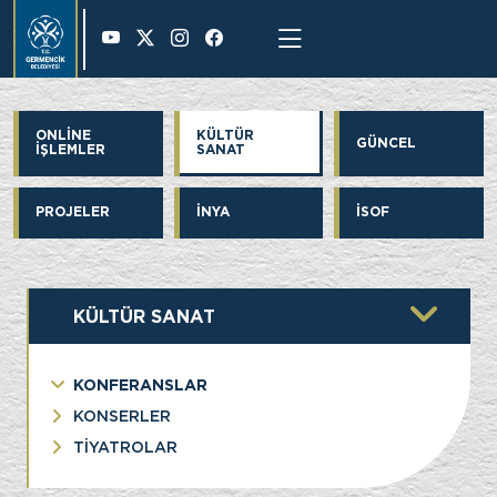
31 °
ONLİNE
KÜLTÜR
GÜNCEL
İŞLEMLER
SANAT
PROJELER
İNYA
İSOF
KÜLTÜR SANAT
KONFERANSLAR
KONSERLER
TİYATROLAR