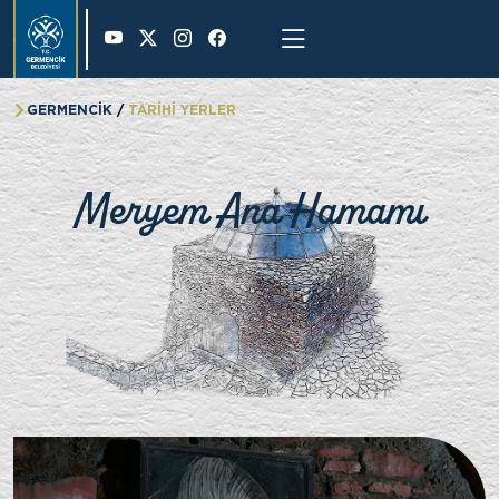
41 °
GERMENCİK
TARİHİ YERLER
Meryem Ana Hamamı