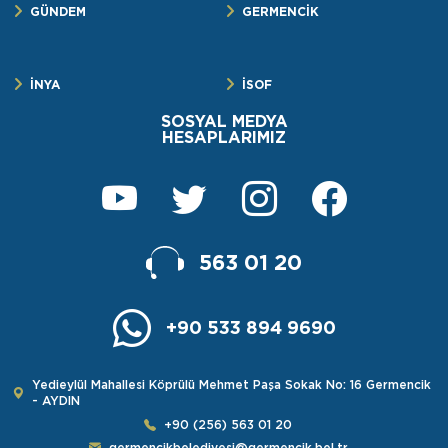
GÜNDEM
GERMENCİK
İNYA
İSOF
SOSYAL MEDYA
HESAPLARIMIZ
563 01 20
+90 533 894 9690
Yedieylül Mahallesi Köprülü Mehmet Paşa Sokak No: 16 Germencik
- AYDIN
+90 (256) 563 01 20
germencikbelediyesi@germencik.bel.tr