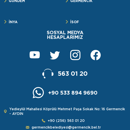
GÜNDEM
GERMENCİK
İNYA
İSOF
SOSYAL MEDYA
HESAPLARIMIZ
563 01 20
+90 533 894 9690
Yedieylül Mahallesi Köprülü Mehmet Paşa Sokak No: 16 Germencik
- AYDIN
+90 (256) 563 01 20
germencikbelediyesi@germencik.bel.tr