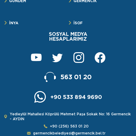
GÜNDEM
GERMENCİK
İNYA
İSOF
SOSYAL MEDYA
HESAPLARIMIZ
563 01 20
+90 533 894 9690
Yedieylül Mahallesi Köprülü Mehmet Paşa Sokak No: 16 Germencik
- AYDIN
+90 (256) 563 01 20
germencikbelediyesi@germencik.bel.tr