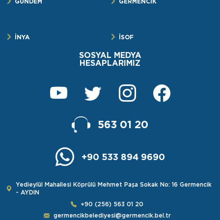
GÜNDEM
GERMENCİK
İNYA
İSOF
SOSYAL MEDYA
HESAPLARIMIZ
563 01 20
+90 533 894 9690
Yedieylül Mahallesi Köprülü Mehmet Paşa Sokak No: 16 Germencik
- AYDIN
+90 (256) 563 01 20
germencikbelediyesi@germencik.bel.tr