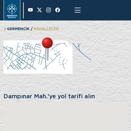
36 °
GERMENCİK
MAHALLELER
Dampınar Mah.
Dampınar Mah.'ye yol tarifi alın