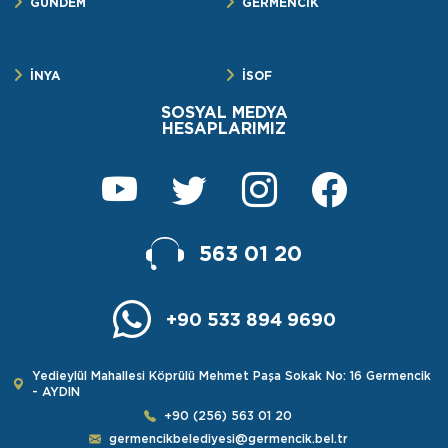
GÜNDEM
GERMENCİK
İNYA
İSOF
SOSYAL MEDYA
HESAPLARIMIZ
563 01 20
+90 533 894 9690
Yedieylül Mahallesi Köprülü Mehmet Paşa Sokak No: 16 Germencik
- AYDIN
+90 (256) 563 01 20
germencikbelediyesi@germencik.bel.tr