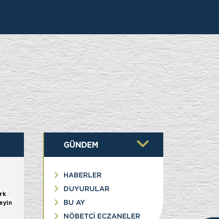
İK
GÜNDEM
HABERLER
DUYURULAR
rk
BU AY
eyin
NÖBETÇİ ECZANELER