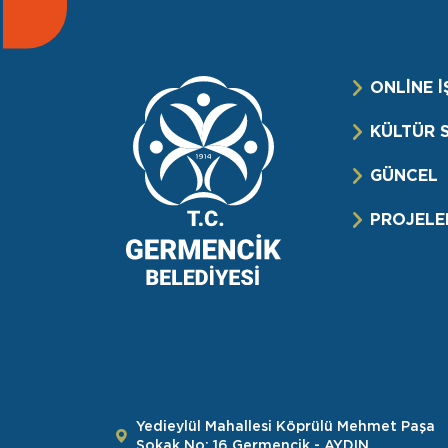
ONLİNE İ
KÜLTÜR 
GÜNCEL
PROJELE
Yedieylül Mahallesi Köprülü Mehmet Paşa
Sokak No: 16 Germencik - AYDIN