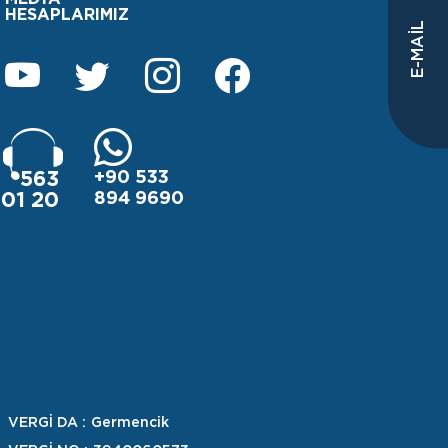
HESAPLARIMIZ
E-MAİL
+90 533
563
894 9690
01 20
VERGİ DA :
Germencik