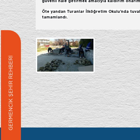
güvenli hale getirmek amacıyla kaldırım onarım 
Öte yandan Turanlar İlköğretim Okulu’nda tuvale
tamamlandı.
GERMENCİK ŞEHİR REHBERİ