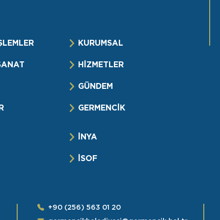
ŞLEMLER
KURUMSAL
SANAT
HİZMETLER
GÜNDEM
R
GERMENCİK
İNYA
İSOF
+90 (256) 563 01 20